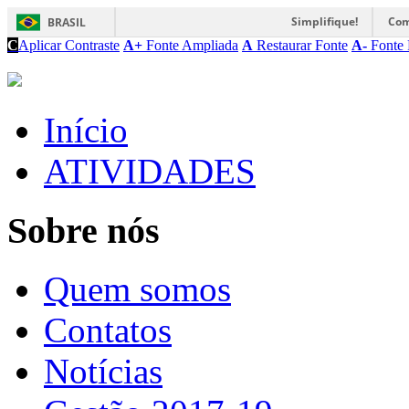
Simplifique!
Com
BRASIL
C
Aplicar Contraste
A+
Fonte Ampliada
A
Restaurar Fonte
A-
Fonte 
Início
ATIVIDADES
Sobre nós
Quem somos
Contatos
Notícias