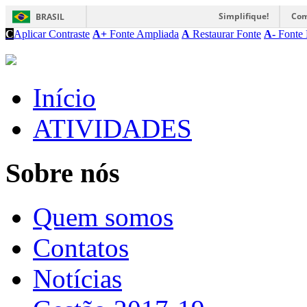
Simplifique!
Com
BRASIL
C
Aplicar Contraste
A+
Fonte Ampliada
A
Restaurar Fonte
A-
Fonte 
Início
ATIVIDADES
Sobre nós
Quem somos
Contatos
Notícias