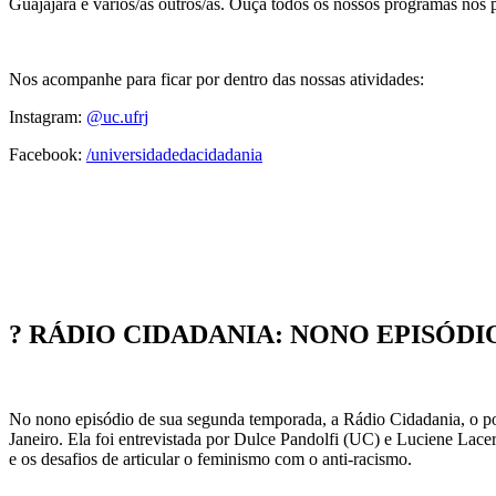
Guajajara e vários/as outros/as. Ouça todos os nossos programas nos 
Nos acompanhe para ficar por dentro das nossas atividades:
Instagram:
@uc.ufrj
Facebook:
/universidadedacidadania
? RÁDIO CIDADANIA: NONO EPISÓDIO
No nono episódio de sua segunda temporada, a Rádio Cidadania, o p
Janeiro. Ela foi entrevistada por Dulce Pandolfi (UC) e Luciene Lacerd
e os desafios de articular o feminismo com o anti-racismo.