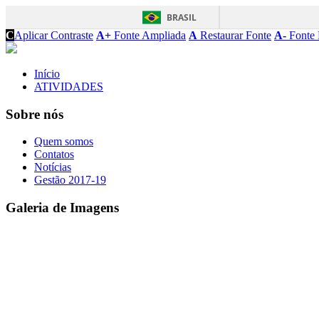
BRASIL
C
Aplicar Contraste
A+
Fonte Ampliada
A
Restaurar Fonte
A-
Fonte 
Início
ATIVIDADES
Sobre nós
Quem somos
Contatos
Notícias
Gestão 2017-19
Galeria de Imagens