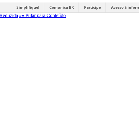
Simplifique!
Comunica BR
Participe
Acesso à infor
Reduzida
»»
Pular para Conteúdo